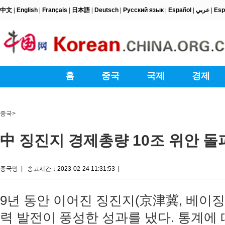
중국
>
中 징진지 경제총량 10조 위안 돌
중국망
|
송고시간：2023-02-24 11:31:53
|
9년 동안 이어진 징진지(京津冀, 베이징
력 발전이 풍성한 성과를 냈다. 통계에 따