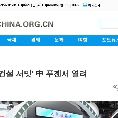
건설 서밋' 中 푸젠서 열려