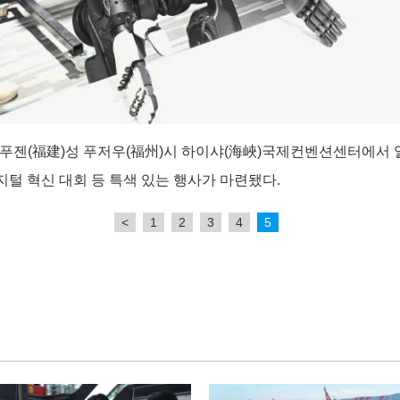
9일 푸젠(福建)성 푸저우(福州)시 하이샤(海峽)국제컨벤션센터에서 
디지털 혁신 대회 등 특색 있는 행사가 마련됐다.
<
1
2
3
4
5