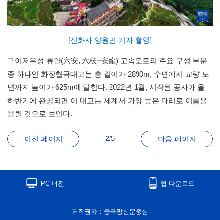
[신화사 양원빈 기자 촬영]
구이저우성 류안(六安, 六枝~安龍) 고속도로의 주요 구성 부분
중 하나인 화장협곡대교는 총 길이가 2890m, 수면에서 교량 노
면까지 높이가 625m에 달한다. 2022년 1월, 시작된 공사가 올
하반기에 완공되면 이 대교는 세계서 가장 높은 다리로 이름을
올릴 것으로 보인다.
2/5
이전 페이지
다음 페이지
PC 버전
앱 다운로드
저작권자：중국망신문중심