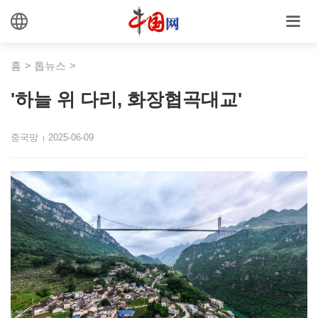
홈
>
톱뉴스
>
'하늘 위 다리, 화장협곡대교'
중국망
2025-06-09
|