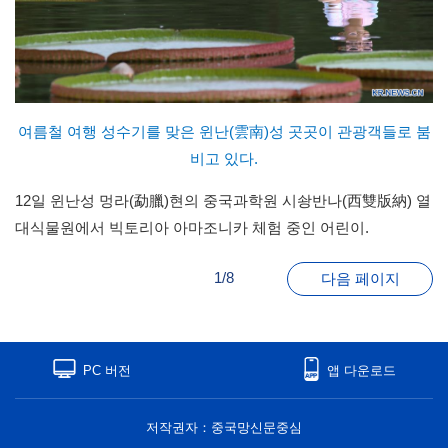
여름철 여행 성수기를 맞은 윈난(雲南)성 곳곳이 관광객들로 붐
비고 있다.
12일 윈난성 멍라(勐臘)현의 중국과학원 시솽반나(西雙版納) 열
대식물원에서 빅토리아 아마조니카 체험 중인 어린이.
1/8
다음 페이지
PC 버전
앱 다운로드
저작권자：중국망신문중심