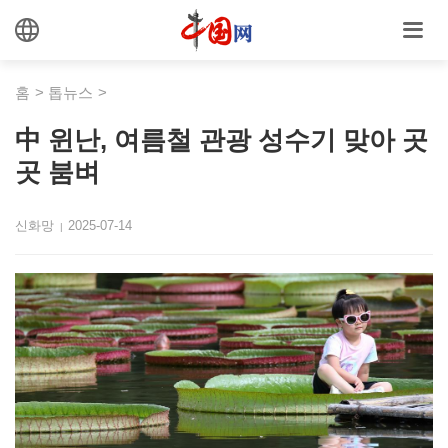
홈
>
톱뉴스
>
中 윈난, 여름철 관광 성수기 맞아 곳
곳 붐벼
신화망
2025-07-14
|