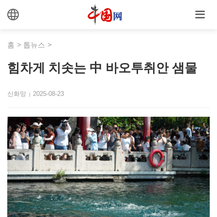
홈
>
톱뉴스
>
힘차게 치솟는 中 바오투취안 샘물
신화망
2025-08-23
|