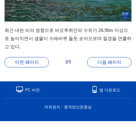
최근 내린 비의 영향으로 바오투취안의 수위가 28.90m 이상으
로 높아지면서 샘물이 수레바퀴 돌듯 솟아오르며 절경을 연출하
고 있다.
3/5
이전 페이지
다음 페이지
PC 버전
앱 다운로드
저작권자：중국망신문중심