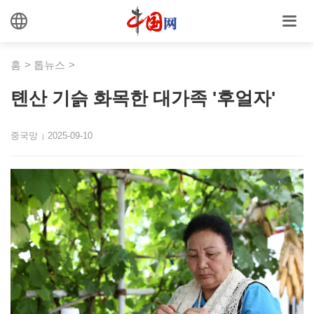
홈
>
톱뉴스
>
톈산 기슭 화목한 대가족 '후얼자'
중국망
2025-09-10
|