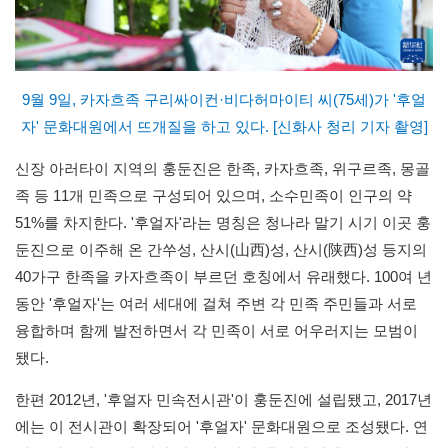
9월 9일, 카자흐족 구리싸이컨·비다허마이티 씨(75세)가 '후얼
자' 문화대원에서 뜨개질을 하고 있다. [신화사 청리 기자 촬영]
신장 아러타이 지역의 훙둔진은 한족, 카자흐족, 위구르족, 몽골
족 등 11개 민족으로 구성되어 있으며, 소수민족이 인구의 약
51%를 차지한다. '후얼자'라는 명칭은 청나라 말기 시기 이곳 훙
둔진으로 이주해 온 간쑤성, 산시(山西)성, 산시(陕西)성 등지의
40가구 한족을 카자흐족이 부르던 호칭에서 유래했다. 100여 년
동안 '후얼자'는 여러 세대에 걸쳐 주변 각 민족 주민들과 서로
융합하며 함께 발전하면서 각 민족이 서로 어우러지는 모범이
됐다.
한편 2012년, '후얼자 민속전시관'이 훙둔진에 설립됐고, 2017년
에는 이 전시관이 확장되어 '후얼자' 문화대원으로 조성됐다. 연