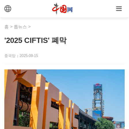
홈
>
톱뉴스
>
'2025 CIFTIS' 폐막
중국망
2025-09-15
|