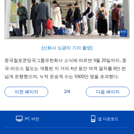
[신화사 싱광리 기자 촬영]
중국철로쿤밍국그룹유한회사 소식에 따르면 9월 20일까지, 중
국-라오스 철도는 개통된 지 거의 4년 동안 여객 열차를 8만 편
넘게 운행했으며, 누적 운송객 수는 5900만 명을 초과했다.
2/4
이전 페이지
다음 페이지
PC 버전
앱 다운로드