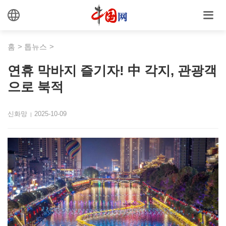
홈
>
톱뉴스
>
연휴 막바지 즐기자! 中 각지, 관광객
으로 북적
신화망
2025-10-09
|