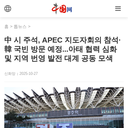
홈
>
톱뉴스
>
中 시 주석, APEC 지도자회의 참석·
韓 국빈 방문 예정...아태 협력 심화
및 지역 번영 발전 대계 공동 모색
신화망
2025-10-27
|