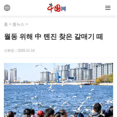
홈
>
톱뉴스
>
월동 위해 中 톈진 찾은 갈매기 떼
신화망
2025-11-14
|