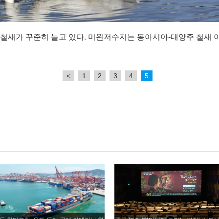
 철새가 꾸준히 늘고 있다. 미윈저수지는 동아시아-대양주 철새
<
1
2
3
4
5