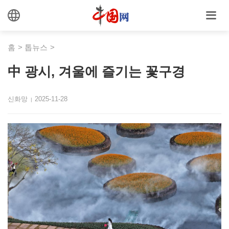
홈
>
톱뉴스
>
中 광시, 겨울에 즐기는 꽃구경
신화망
2025-11-28
|