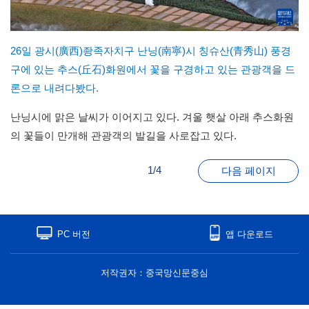
26일 광시(廣西)좡족자치구 난닝(南寧)시 칭슈산(青秀山) 풍경
구에 있는 추스(丘石)화원에서 꽃을 구경하고 있는 관광객을 드
론으로 내려다봤다.
난닝시에 맑은 날씨가 이어지고 있다. 겨울 햇살 아래 추스화원
의 꽃들이 만개해 관광객의 발길을 사로잡고 있다.
1/4
다음 페이지
PC 버전
앱 다운로드
저작권자：중국망신문중심