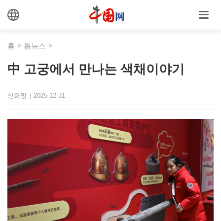
홈
>
톱뉴스
>
中 고궁에서 만나는 색채이야기
신화망
2025-12-31
|