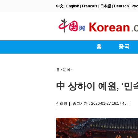
홈
>
문화
>
中 상하이 예원, '민
신화망
|
송고시간：2026-01-27 16:17:45
|