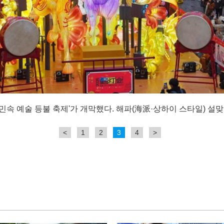
園) 민속 예술 등불 축제'가 개막했다. 해파(海派·상하이 스타일) 설
<
1
2
3
4
>