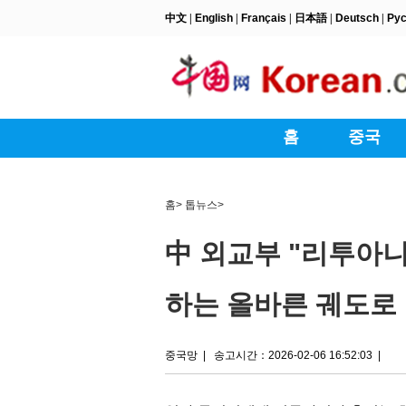
홈
>
톱뉴스
>
中 외교부 "리투아니
하는 올바른 궤도로
중국망
|
송고시간：2026-02-06 16:52:03
|