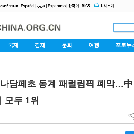
티나담페초 동계 패럴림픽 폐막…中 
 모두 1위