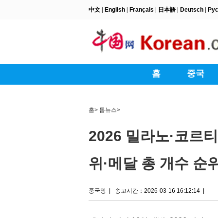
홈
>
톱뉴스
>
2026 밀라노·코르
위·메달 총 개수 순위
중국망
|
송고시간：2026-03-16 16:12:14
|