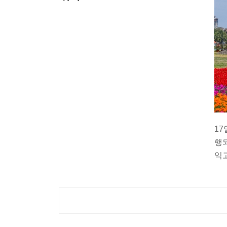
17
행
익고