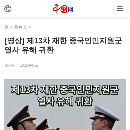
홈
>
톱뉴스
>
[영상] 제13차 재한 중국인민지원군
열사 유해 귀환
중국망
2026-04-22
|