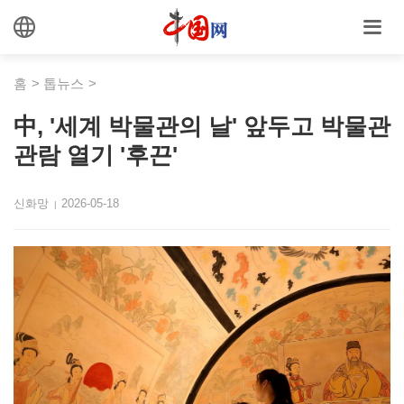
홈
>
톱뉴스
>
中, '세계 박물관의 날' 앞두고 박물관
관람 열기 '후끈'
신화망
2026-05-18
|