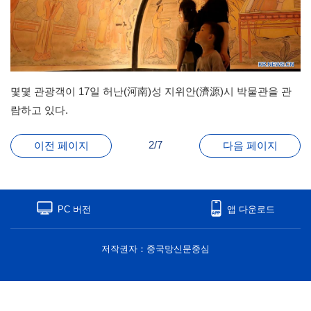
몇몇 관광객이 17일 허난(河南)성 지위안(濟源)시 박물관을 관
람하고 있다.
2/7
이전 페이지
다음 페이지
PC 버전
앱 다운로드
저작권자：중국망신문중심