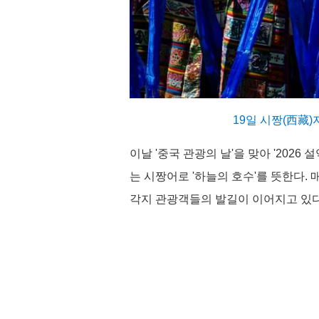
19일 시짱(西藏
이날 '중국 관광의 날'을 맞아 '202
는 시짱어로 '하늘의 호수'를 뜻한다.
각지 관광객들의 발길이 이어지고 있