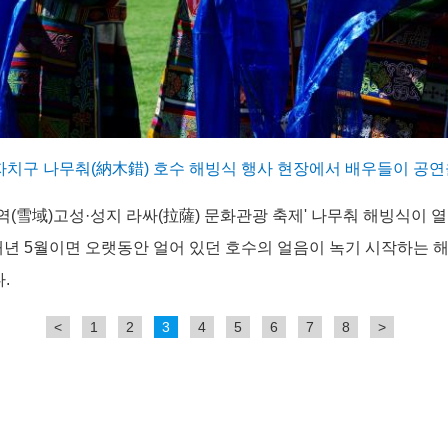
)자치구 나무춰(納木錯) 호수 해빙식 행사 현장에서 배우들이 공연
6 설역(雪域)고성·성지 라싸(拉薩) 문화관광 축제' 나무춰 해빙식이 
 매년 5월이면 오랫동안 얼어 있던 호수의 얼음이 녹기 시작하는 
다.
<
1
2
3
4
5
6
7
8
>