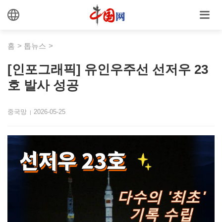
홈
>
톱뉴스
>
[인포그래픽] 유인우주선 선저우 23
호 발사 성공
중국망
2026-05-25
|