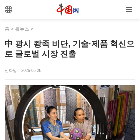
홈
>
톱뉴스
>
中 광시 좡족 비단, 기술·제품 혁신으
로 글로벌 시장 진출
신화망
2026-05-28
|