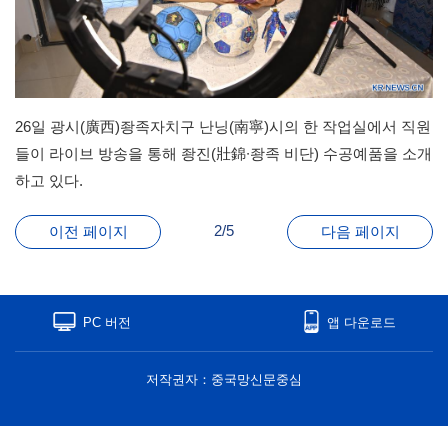
26일 광시(廣西)좡족자치구 난닝(南寧)시의 한 작업실에서 직원
들이 라이브 방송을 통해 좡진(壯錦∙좡족 비단) 수공예품을 소개
하고 있다.
2/5
이전 페이지
다음 페이지
PC 버전
앱 다운로드
저작권자：중국망신문중심