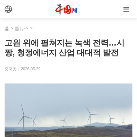
홈
>
톱뉴스
>
고원 위에 펼쳐지는 녹색 전력…시
짱, 청정에너지 산업 대대적 발전
중국망
2026-05-29
|