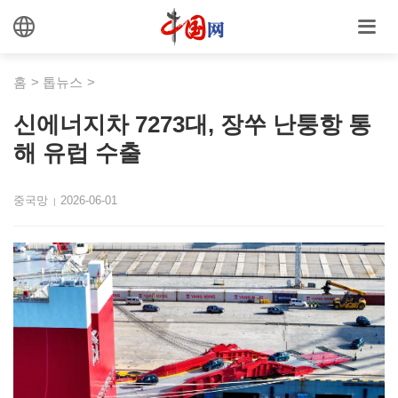
홈
>
톱뉴스
>
신에너지차 7273대, 장쑤 난퉁항 통
해 유럽 수출
중국망
2026-06-01
|