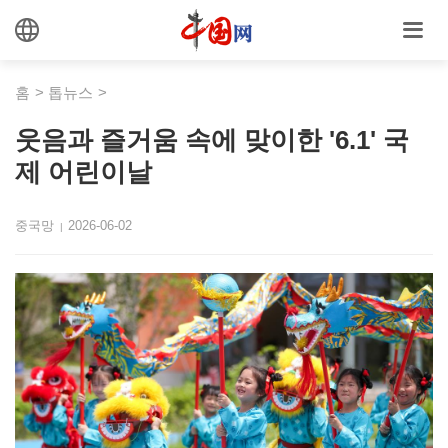
홈
>
톱뉴스
>
웃음과 즐거움 속에 맞이한 '6.1' 국
제 어린이날
중국망
2026-06-02
|