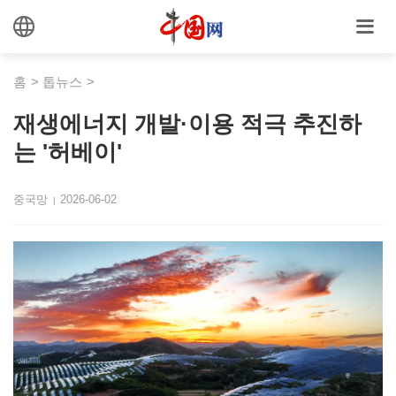
홈
>
톱뉴스
>
재생에너지 개발·이용 적극 추진하
는 '허베이'
중국망
2026-06-02
|