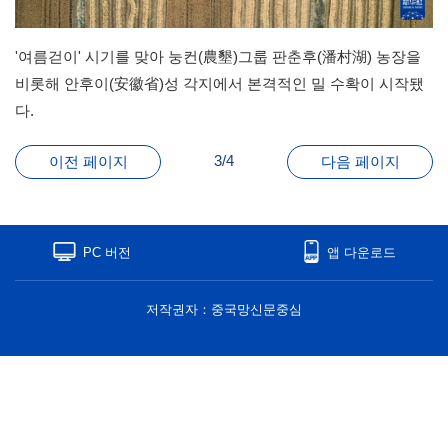
'여름걷이' 시기를 맞아 눙컨(農墾)그룹 판춘후(潘村湖) 농장을
비롯해 안후이(安徽省)성 각지에서 본격적인 밀 수확이 시작됐
다.
3/4
이전 페이지
다음 페이지
PC 버전
앱 다운로드
저작권자：중국망신문중심