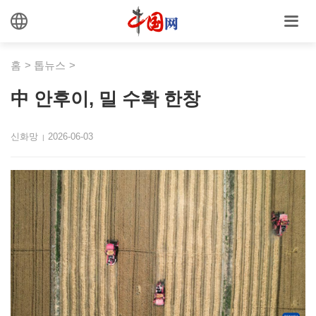
홈
>
톱뉴스
>
中 안후이, 밀 수확 한창
신화망
2026-06-03
|