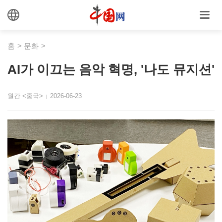
홈
>
문화
>
AI가 이끄는 음악 혁명, '나도 뮤지션'
월간 <중국>
2026-06-23
|