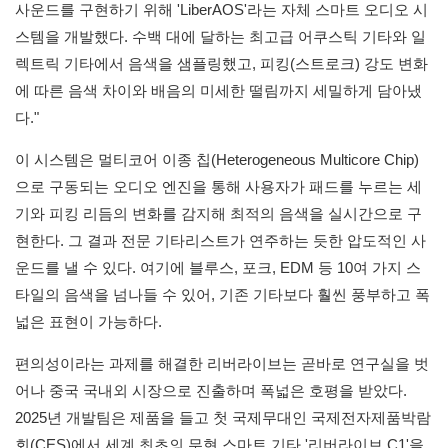
사운드를 구현하기 위해 'LiberAOS'라는 자체 스마트 오디오 시
스템을 개발했다. 수백 대에 달하는 최고급 어쿠스틱 기타와 일
렉트릭 기타에서 음색을 샘플링했고, 피킹(스트로크) 강도 변화
에 따른 음색 차이와 배음의 미세한 떨림까지 세밀하게 담아냈
다."
이 시스템은 멀티코어 이종 칩(Heterogeneous Multicore Chip)
으로 구동되는 오디오 엔진을 통해 사용자가 패드를 누르는 세
기와 피킹 리듬의 변화를 감지해 최적의 음색을 실시간으로 구
현한다. 그 결과 전문 기타리스트가 연주하는 듯한 압도적인 사
운드를 낼 수 있다. 여기에 블루스, 포크, EDM 등 10여 가지 스
타일의 음색을 넘나들 수 있어, 기존 기타보다 훨씬 풍부하고 폭
넓은 표현이 가능하다.
편의성이라는 과제를 해결한 리버라이브는 곧바로 연구실을 벗
어나 중국 국내외 시장으로 진출하며 폭넓은 호평을 받았다.
2025년 개발팀은 제품을 들고 첫 국제무대인 국제전자제품박람
회(CES)에서 세계 최초의 무현 스마트 기타 '리버라이브 C1'을