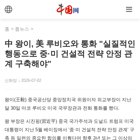
홈
>
톱뉴스
>
中 왕이, 美 루비오와 통화 "실질적인
행동으로 중·미 건설적 전략 안정 관
계 구축해야"
신화망
2026-07-02
|
왕이(王毅) 중국공산당 중앙정치국 위원이자 외교부장이 지난
달 30일 마코 루비오 미국 국무장관과 전화 통화를 했다.
왕 부장은 시진핑(習近平) 중국 국가주석과 도널드 트럼프 미국
대통령이 지난 5월 베이징에서 '중·미 건설적 전략 안정 관계' 구
축 등 일련의 중요한 합의를 이뤘다며 향후 3년 또는 그 이상의