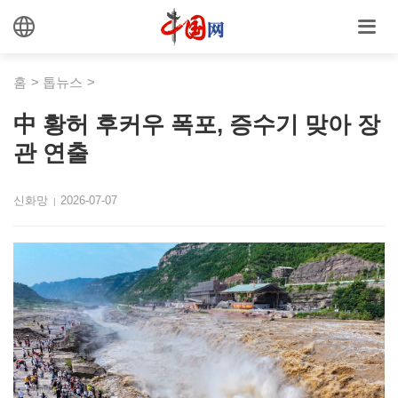
홈
>
톱뉴스
>
中 황허 후커우 폭포, 증수기 맞아 장
관 연출
신화망
2026-07-07
|