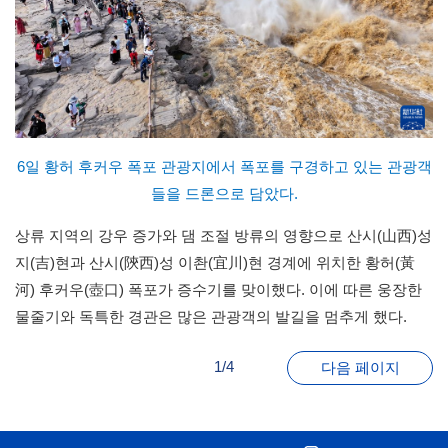
6일 황허 후커우 폭포 관광지에서 폭포를 구경하고 있는 관광객
들을 드론으로 담았다.
상류 지역의 강우 증가와 댐 조절 방류의 영향으로 산시(山西)성
지(吉)현과 산시(陝西)성 이촨(宜川)현 경계에 위치한 황허(黃
河) 후커우(壺口) 폭포가 증수기를 맞이했다. 이에 따른 웅장한
물줄기와 독특한 경관은 많은 관광객의 발길을 멈추게 했다.
1/4
다음 페이지