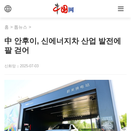
홈
>
톱뉴스
>
中 안후이, 신에너지차 산업 발전에
팔 걷어
신화망
2025-07-03
|