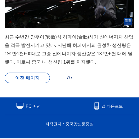
최근 수년간 안후이(安徽)성 허페이(合肥)시가 신에너지차 산업
을 적극 발전시키고 있다. 지난해 허페이시의 완성차 생산량은
191만1천600대로 그중 신에너지차 생산량은 137만6천 대에 달
했다. 이로써 중국 내 생산량 1위를 차지했다.
7/7
이전 페이지
PC 버전
앱 다운로드
저작권자：중국망신문중심