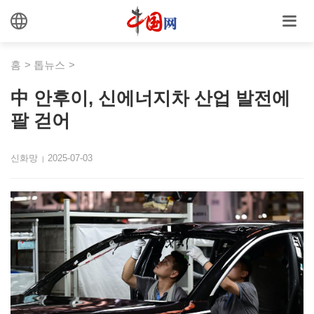
홈
>
톱뉴스
>
中 안후이, 신에너지차 산업 발전에
팔 걷어
신화망
2025-07-03
|