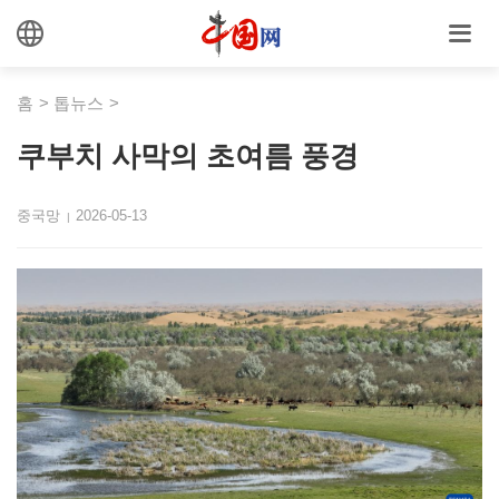
홈
>
톱뉴스
>
쿠부치 사막의 초여름 풍경
중국망
2026-05-13
|