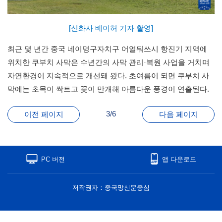
[신화사 베이허 기자 촬영]
최근 몇 년간 중국 네이멍구자치구 어얼둬쓰시 항진기 지역에
위치한 쿠부치 사막은 수년간의 사막 관리·복원 사업을 거치며
자연환경이 지속적으로 개선돼 왔다. 초여름이 되면 쿠부치 사
막에는 초목이 싹트고 꽃이 만개해 아름다운 풍경이 연출된다.
3/6
이전 페이지
다음 페이지
PC 버전
앱 다운로드
저작권자：중국망신문중심