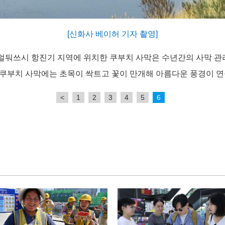
[신화사 베이허 기자 촬영]
얼둬쓰시 항진기 지역에 위치한 쿠부치 사막은 수년간의 사막 관
 쿠부치 사막에는 초목이 싹트고 꽃이 만개해 아름다운 풍경이 연
<
1
2
3
4
5
6