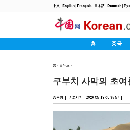
홈
>
톱뉴스
>
쿠부치 사막의 초여
중국망
|
송고시간：2026-05-13 09:35:57
|