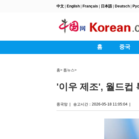
홈
>
톱뉴스
>
'이우 제조', 월드컵
중국망
|
송고시간：2026-05-18 11:05:04
|