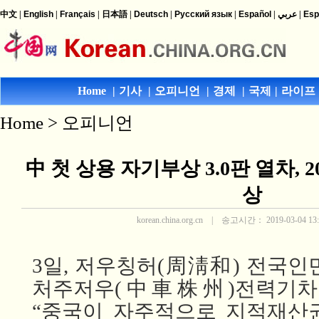
Home
>
오피니언
中 첫 상용 자기부상 3.0판 열차, 2
상
korean.china.org.cn | 송고시간： 2019-03-04 13:
3일, 저우칭허(周淸和) 전국인
처주저우(中車株州)전력기차
“중국이 자주적으로 지적재산