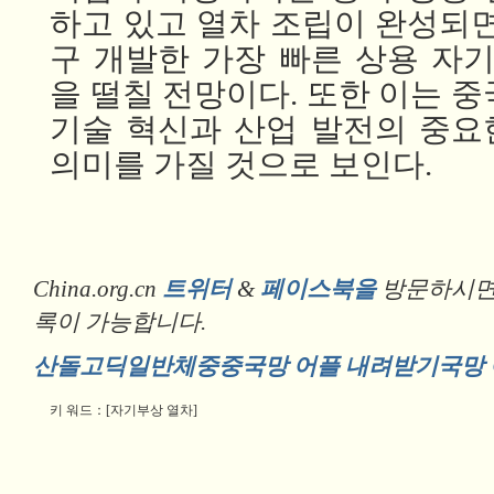
하고 있고 열차 조립이
완성되면
구
개발한
가장
빠른 상용
자기
을 떨칠 전망이다.
또한 이는 중
기술
혁신과
산업
발전의
중요
의미를 가질 것으로 보인다.
China.org.cn
트위터
&
페이스북을
방문하시면 
록이 가능합니다.
산돌고딕일반체중중국망 어플 내려받기국망 
키 워드：[자기부상 열차]