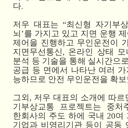
다.
저우
대표는 “최신형
자기부상
뇌’를 가지고 있고 지면
운행
제
제어을 진행하고
무인운전이 가
지면무선통신, 온라인
상태
모
분석
등
기술을
통해
실시간으
공급
등 면에서 나타난
여러
가
능하므로
안전
무인운전을
확보
그외, 저우
대표의
소개에
따르
기부상교통
프로젝트는
중처
한회사의
주도 하에
국내 20여
기업과
비영리기관 등이 공동