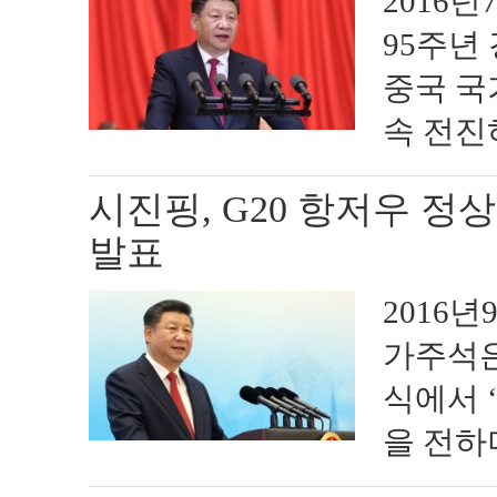
2016
95주년
중국 국
속 전진하
시진핑, G20 항저우 
발표
2016
가주석은
식에서 
을 전하며