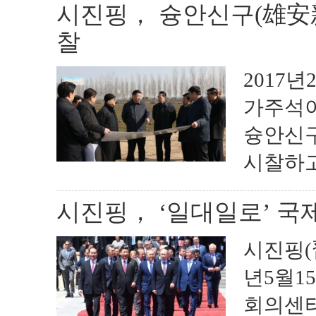
시진핑， 슝안신구(雄安
찰
2017년
가주석이
슝안신구
시찰하고 
시진핑， ‘일대일로’ 국
시진핑(
년5월1
회의센터