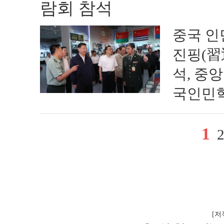
람회 참석
중국 인
진핑(習
석, 중
국인민혁
1
[저