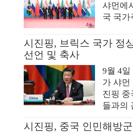
샤먼에서
국 국가
시진핑, 브릭스 국가 정
선언 및 축사
9월 4
가 샤먼
진핑 중
들과의 광
시진핑, 중국 인민해방군 