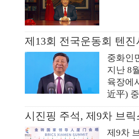
제13회 전국운동회 텐진
중화인민
지난 8
육장에서
近平) 중
시진핑 주석, 제9차 브
제9차 