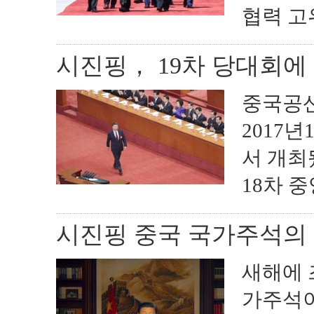
협력 고위
시진핑， 19차 당대회에
중국공산
2017
서 개최
18차 중
시진핑 중국 국가주석의 
새해에 
가주석이