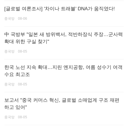
[글로벌 여론조사] '차이나 트래블' DNA가 움직였다!
중국망 08-06
中 국방부 "일본 새 방위백서, 적반하장식 주장…군사력
확대 위한 구실 찾기"
중국망 08-05
한국 노선 지속 확대…지린 옌지공항, 여름 성수기 여객
수요 최고조
중국망 08-05
보고서 "중국 커머스 혁신, 글로벌 소매업계 구조 재편
하고 있어"
중국망 08-05