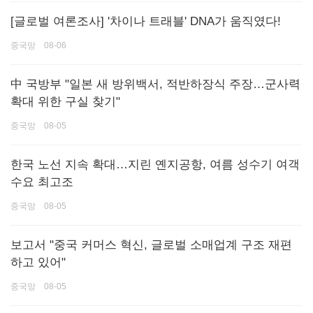
[글로벌 여론조사] '차이나 트래블' DNA가 움직였다!
중국망 08-06
中 국방부 "일본 새 방위백서, 적반하장식 주장…군사력
확대 위한 구실 찾기"
중국망 08-05
한국 노선 지속 확대…지린 옌지공항, 여름 성수기 여객
수요 최고조
중국망 08-05
보고서 "중국 커머스 혁신, 글로벌 소매업계 구조 재편
하고 있어"
중국망 08-05