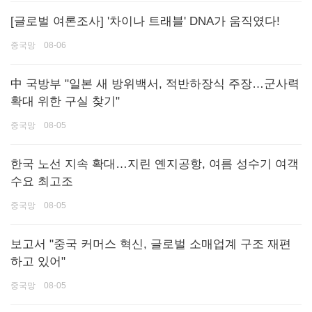
[글로벌 여론조사] '차이나 트래블' DNA가 움직였다!
중국망 08-06
中 국방부 "일본 새 방위백서, 적반하장식 주장…군사력
확대 위한 구실 찾기"
중국망 08-05
한국 노선 지속 확대…지린 옌지공항, 여름 성수기 여객
수요 최고조
중국망 08-05
보고서 "중국 커머스 혁신, 글로벌 소매업계 구조 재편
하고 있어"
중국망 08-05